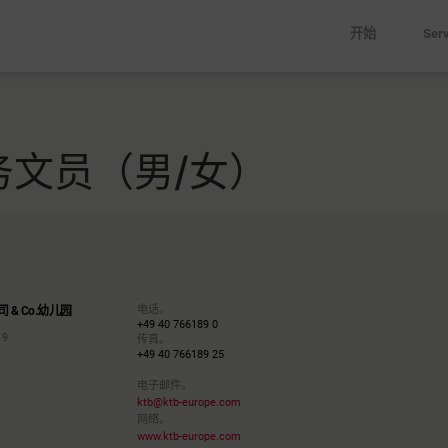
peaking a different
开始
Serv
EN
ge to:
文员（男/女）
电话。
 & Co.幼儿园
+49 40 766189 0
 9
传真。
+49 40 766189 25
电子邮件。
ktb@ktb-europe.com
网络。
www.ktb-europe.com