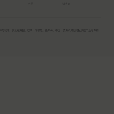
产品
制造商
理到集中合并与物流，我们在美国、巴西、阿根廷、墨西哥、中国、欧洲及其他地区供应工业零件和