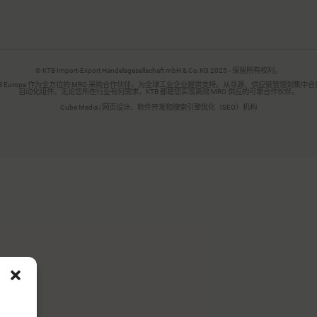
© KTB Import-Export Handelsgesellschaft mbH & Co.KG 2025 - 保留所有权利。
，KTB Europe 作为全方位的 MRO 采购合作伙伴，为全球工业企业提供支持。从寻源、供应链管
自动化组件。无论您所在行业有何需求，KTB 都是您实现高效 MRO 供应的可靠合作伙伴。
Cube Media | 网页设计、软件开发和搜索引擎优化（SEO）机构