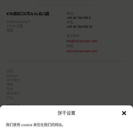
电话。
KTB进出口公司 & Co.幼儿园
+49 40 766189 0
Großmoorring 9
传真。
21079 汉堡
+49 40 766189 25
德国
电子邮件。
ktb@ktb-europe.com
网络。
www.ktb-europe.com
开始
Service
关于我们
博客
场所
联系我们
产品
职业生涯
合作伙伴
饼干设置
转换器
数据保护
版本说明
我们使用 cookie 来优化我们的网站。
饼干
制造商