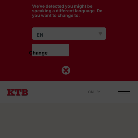
We've detected you might be
speaking a different language. Do
you want to change to:
EN
Change                    
CN
.