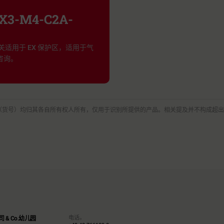
X3-M4-C2A-
 压力开关适用于 EX 保护区，适用于气
咨询。
（货号）均归其各自所有权人所有，仅用于识别所提供的产品。相关提及并不构成超
电话。
 & Co.幼儿园