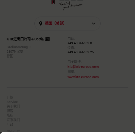
德国（总部）
电话。
KTB进出口公司 & Co.幼儿园
+49 40 766189 0
Großmoorring 9
传真。
21079 汉堡
+49 40 766189 25
德国
电子邮件。
ktb@ktb-europe.com
网络。
www.ktb-europe.com
开始
Service
关于我们
博客
场所
联系我们
产品
职业生涯