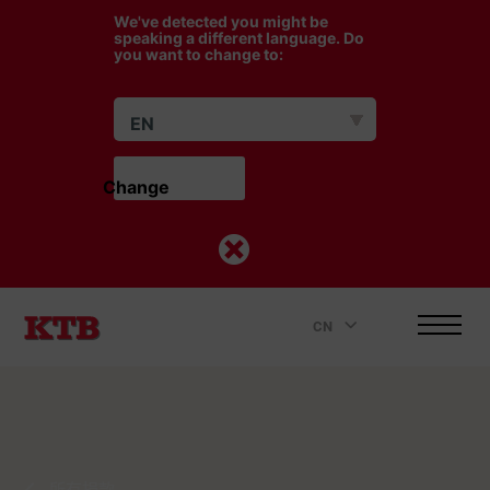
We've detected you might be
speaking a different language. Do
you want to change to:
EN
Change                    
CN
.