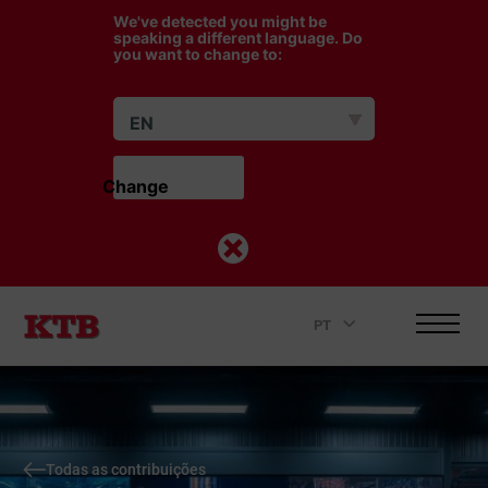
We've detected you might be
speaking a different language. Do
you want to change to:
EN
Change                    
PT
.
Todas as contribuições