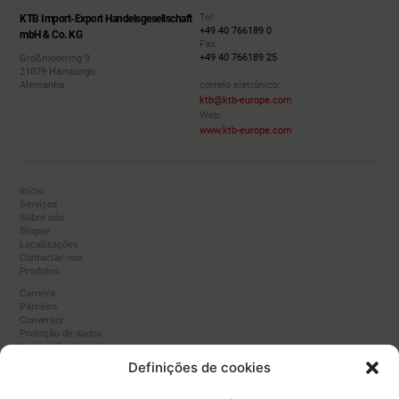
Tel:
KTB Import-Export Handelsgesellschaft
+49 40 766189 0
mbH & Co. KG
Fax:
+49 40 766189 25
Großmoorring 9
21079 Hamburgo
Alemanha
correio eletrónico:
ktb@ktb-europe.com
Web:
www.ktb-europe.com
Início
Serviços
Sobre nós
Blogue
Localizações
Contactar-nos
Produtos
Carreira
Parceiro
Conversor
Proteção de dados
Impressão
Biscoitos
Definições de cookies
Fabricante