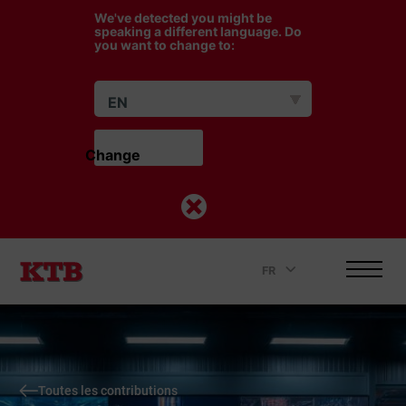
We've detected you might be
speaking a different language. Do
you want to change to:
EN
Change                    
FR
.
Toutes les contributions