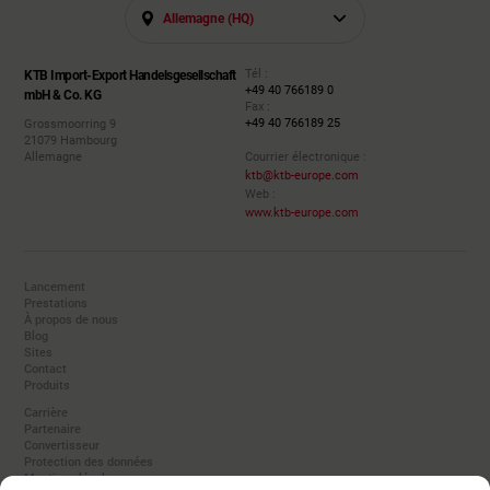
Allemagne (HQ)
Tél :
KTB Import-Export Handelsgesellschaft
+49 40 766189 0
mbH & Co. KG
Fax :
+49 40 766189 25
Grossmoorring 9
21079 Hambourg
Allemagne
Courrier électronique :
ktb@ktb-europe.com
Web :
www.ktb-europe.com
Lancement
Prestations
À propos de nous
Blog
Sites
Contact
Produits
Carrière
Partenaire
Convertisseur
Protection des données
Mentions légales