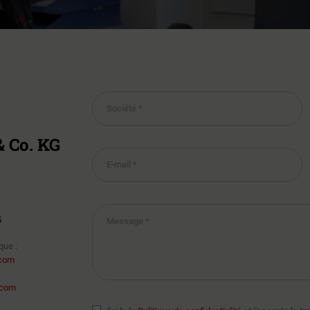
 Co. KG
5
que :
.com
.com