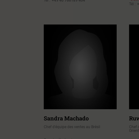
Tél :
+49 40 766189 404
Tél :
Sandra Machado
Ruw
Chef d'équipe des ventes au Brésil
Chef 
Orient