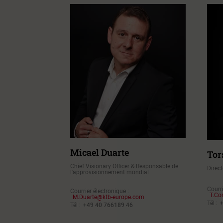
Micael Duarte
Tor
Chief Visionary Officer & Responsable de
Direc
l'approvisionnement mondial
Courri
Courrier électronique :
T.Co
M.Duarte@ktb-europe.com
Tél :
Tél :
+49 40 766189 46