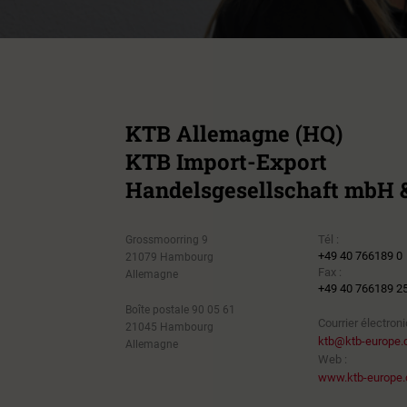
KTB Allemagne (HQ)
KTB Import-Export
Handelsgesellschaft mbH &
Tél :
Grossmoorring 9
+49 40 766189 0
21079 Hambourg
Fax :
Allemagne
+49 40 766189 2
Boîte postale 90 05 61
Courrier électroni
21045 Hambourg
ktb@ktb-europe
Allemagne
Web :
www.ktb-europe