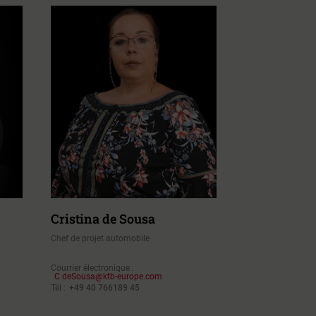
Cristina de Sousa
Chef de projet automobile
Courrier électronique :
C.deSousa@ktb-europe.com
Tél :
+49 40 766189 45