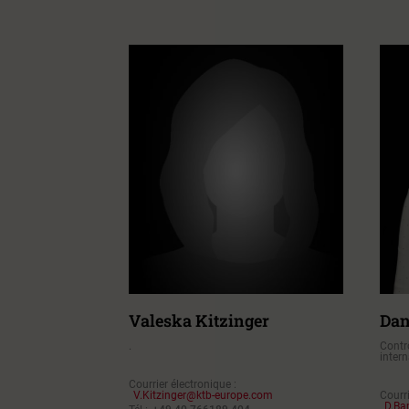
Valeska Kitzinger
Dan
.
Contrô
inter
Courrier électronique :
V.Kitzinger@ktb-europe.com
Courri
D.Ba