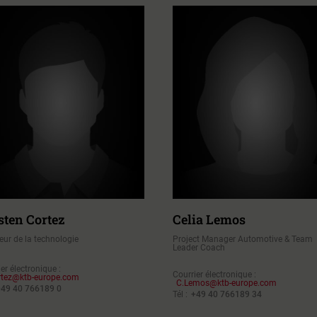
sten Cortez
Celia Lemos
teur de la technologie
Project Manager Automotive & Team
Leader Coach
er électronique :
Courrier électronique :
rtez@ktb-europe.com
C.Lemos@ktb-europe.com
+49 40 766189 0
Tél :
+49 40 766189 34