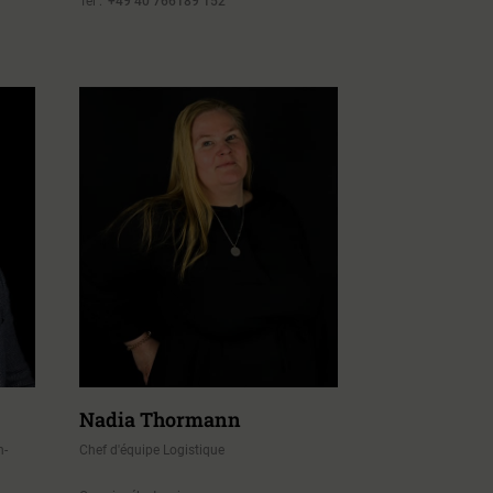
Tél :
+49 40 766189 152
Nadia Thormann
n-
Chef d'équipe Logistique