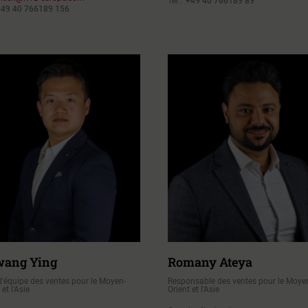
Tél :
+49 40 766189 89
+49 40 766189 156
ang Ying
Romany Ateya
d'équipe des ventes pour le Moyen-
Responsable des ventes pour le Moye
 et l'Asie
Orient et l'Asie