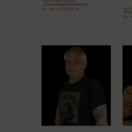
Courrier électronique :
s.machado@ktb-europe.com
Courri
Tél :
+49 40 766189 14
R.Yi
Tél :