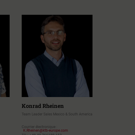
Konrad Rheinen
Team Leader Sales Mexico & South America
Courrier électronique :
K.Rheinen@ktb-europe.com