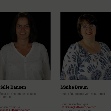
ielle Bansen
Meike Braun
leur de gestion des filiales
Chef d'équipe des ventes au Brésil
nationales
Courrier électronique :
er électronique :
M.Braun@ktb-europe.com
nsen@KTB-europe.com