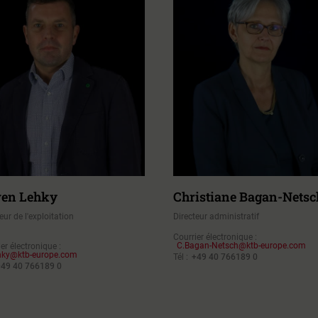
en Lehky
Christiane Bagan-Netsc
eur de l'exploitation
Directeur administratif
Courrier électronique :
C.Bagan-Netsch@ktb-europe.com
er électronique :
hky@ktb-europe.com
Tél :
+49 40 766189 0
+49 40 766189 0