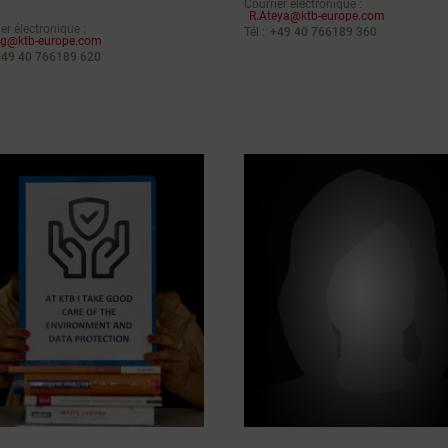
Courrier électronique :
R.Ateya@ktb-europe.com
er électronique :
Tél :
+49 40 766189 360
ng@ktb-europe.com
+49 40 766189 620