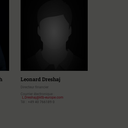
h
Leonard Dreshaj
Directeur financier
Courrier électronique :
L.Dreshaj@ktb-europe.com
Tél :
+49 40 766189 0