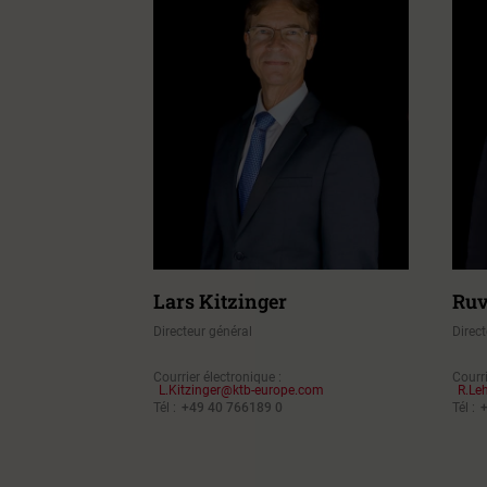
Lars Kitzinger
Ruv
Directeur général
Direct
Courrier électronique :
Courri
L.Kitzinger@ktb-europe.com
R.Le
Tél :
+49 40 766189 0
Tél :