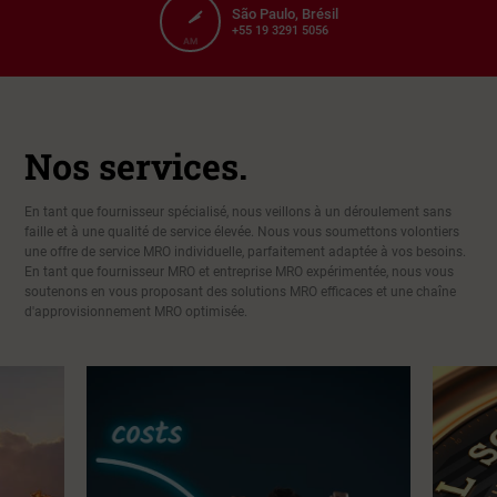
Shanghai, Chine
+86 21 63500033
Nos services.
En tant que fournisseur spécialisé, nous veillons à un déroulement sans
faille et à une qualité de service élevée. Nous vous soumettons volontiers
une offre de service MRO individuelle, parfaitement adaptée à vos besoins.
En tant que fournisseur MRO et entreprise MRO expérimentée, nous vous
soutenons en vous proposant des solutions MRO efficaces et une chaîne
d'approvisionnement MRO optimisée.