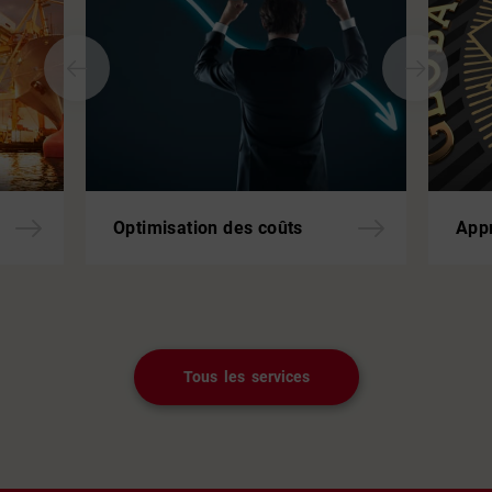
Optimisation des coûts
App
Tous les services