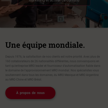
marketing et activer ce contenu
Une équipe mondiale.
Depuis 1976, la satisfaction de nos clients est notre priorité. Avec plus de
160 collaborateurs de 26 nationalités différentes, nous convainquons en
tant qu'entreprise MRO leader et fournisseur d'automatisation fiable dans
le domaine de l'approvisionnement MRO mondial. Nos spécialistes vous
soutiennent dans tous les domaines, du MRO Mexique et MRO Argentine
au MRO Chine et MRO Brésil.
À propos de nous