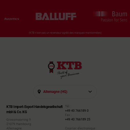
(KTB n'est pas un revendeur agréé des marques mentionnées)
Allemagne (HQ)
Tél :
KTB Import-Export Handelsgesellschaft
+49 40 766189 0
mbH & Co. KG
Fax :
+49 40 766189 25
Grossmoorring 9
21079 Hambourg
Allemagne
Courrier électronique :