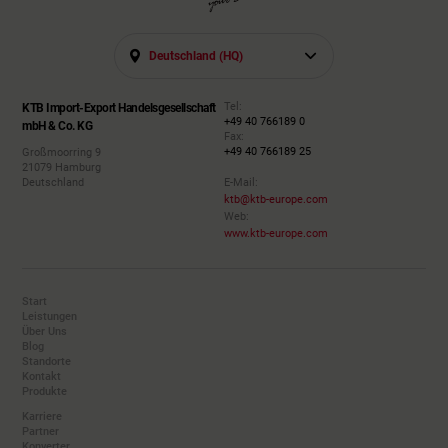
Deutschland (HQ)
Tel:
KTB Import-Export Handelsgesellschaft
+49 40 766189 0
mbH & Co. KG
Fax:
+49 40 766189 25
Großmoorring 9
21079 Hamburg
Deutschland
E-Mail:
ktb@ktb-europe.com
Web:
www.ktb-europe.com
Start
Leistungen
Über Uns
Blog
Standorte
Kontakt
Produkte
Karriere
Partner
Konverter