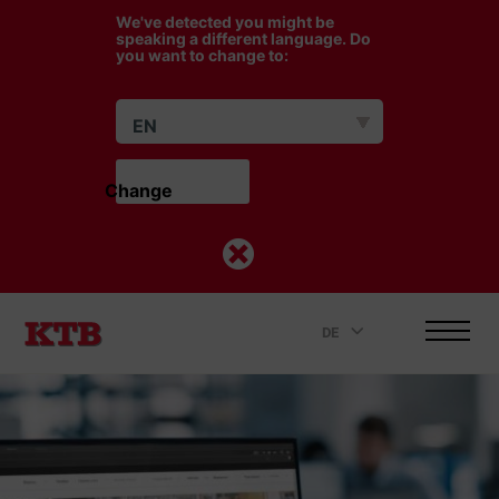
We've detected you might be
speaking a different language. Do
you want to change to:
EN
Change                    
DE
.