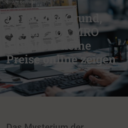
Alle Beiträge
Der wahre Grund,
warum Top MRO
Suppliers keine
Preise online zeigen
Das Mysterium der