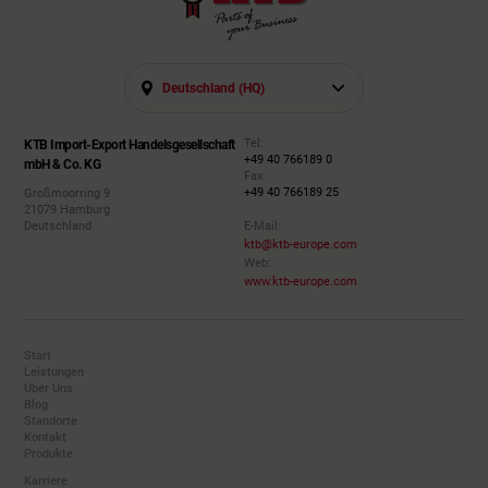
Deutschland (HQ)
Tel:
KTB Import-Export Handelsgesellschaft
+49 40 766189 0
mbH & Co. KG
Fax:
+49 40 766189 25
Großmoorring 9
21079 Hamburg
Deutschland
E-Mail:
ktb@ktb-europe.com
Web:
www.ktb-europe.com
Start
Leistungen
Über Uns
Blog
Standorte
Kontakt
Produkte
Karriere