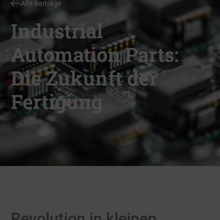
Alle Beiträge
Industrial
Automation Parts:
Die Zukunft der
Fertigung
Revolution in kleinen