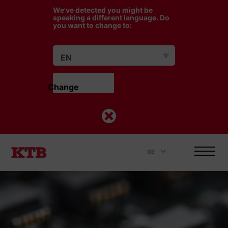
We've detected you might be
speaking a different language. Do
you want to change to:
EN
Change                    
DE
.