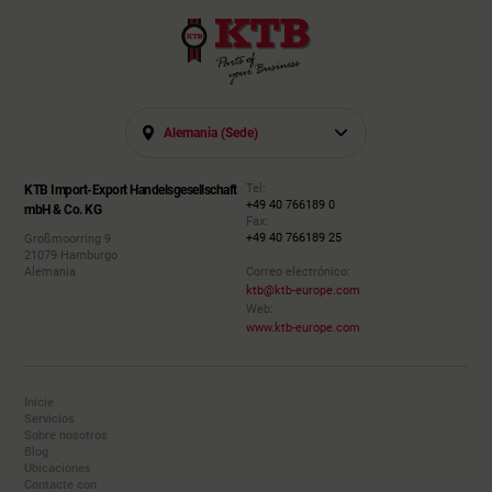
Alemania (sede)
Tel:
KTB Import-Export Handelsgesellschaft
+49 40 766189 0
mbH & Co. KG
Fax:
+49 40 766189 25
Großmoorring 9
21079 Hamburgo
Alemania
Correo electrónico:
ktb@ktb-europe.com
Web:
www.ktb-europe.com
Inicie
Servicios
Sobre nosotros
Blog
Ubicaciones
Contacte con