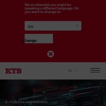
We've detected you might be
speaking a different language. Do
you want to change to:
EN
Change                    
ES
.
Todas las contribuciones