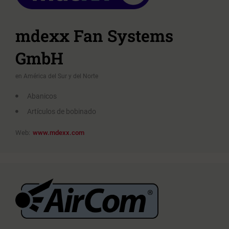
mdexx Fan Systems
GmbH
en América del Sur y del Norte
Abanicos
Artículos de bobinado
Web:
www.mdexx.com