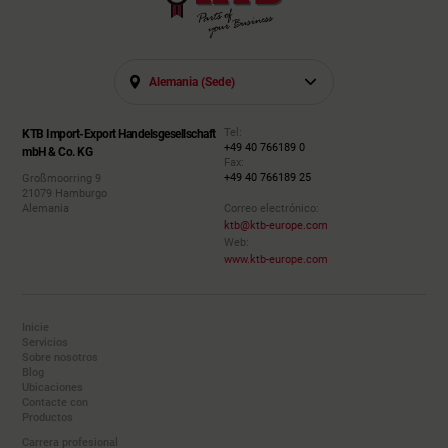
Alemania (sede)
Tel:
KTB Import-Export Handelsgesellschaft
+49 40 766189 0
mbH & Co. KG
Fax:
+49 40 766189 25
Großmoorring 9
21079 Hamburgo
Alemania
Correo electrónico:
ktb@ktb-europe.com
Web:
www.ktb-europe.com
Inicie
Servicios
Sobre nosotros
Blog
Ubicaciones
Contacte con
Productos
Carrera profesional