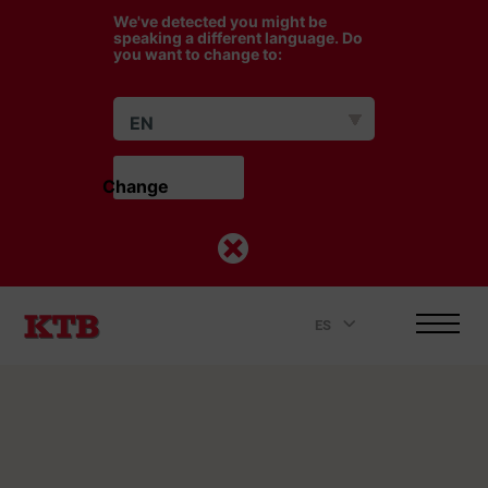
We've detected you might be
speaking a different language. Do
you want to change to:
EN
Change                    
ES
.