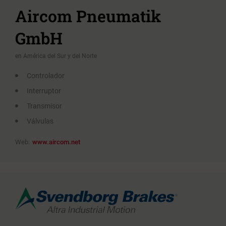
Aircom Pneumatik
GmbH
en América del Sur y del Norte
Controlador
Interruptor
Transmisor
Válvulas
Web:
www.aircom.net