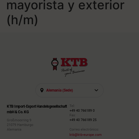
mayorista y exterior
(h/m)
Alemania (sede)
Tel:
KTB Import-Export Handelsgesellschaft
+49 40 766189 0
mbH & Co. KG
Fax:
+49 40 766189 25
Großmoorring 9
21079 Hamburgo
Alemania
Correo electrónico:
ktb@ktb-europe.com