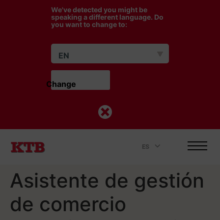
We've detected you might be
speaking a different language. Do
you want to change to:
EN
Change                    
ES
.
Asistente de gestión
de comercio