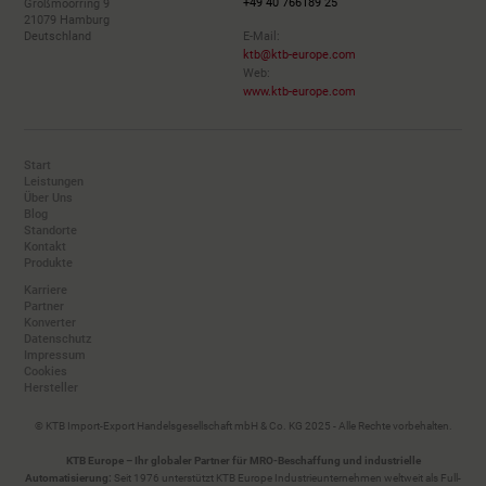
+49 40 766189 25
Großmoorring 9
21079 Hamburg
Deutschland
E-Mail:
ktb@ktb-europe.com
Web:
www.ktb-europe.com
Start
Leistungen
Über Uns
Blog
Standorte
Kontakt
Produkte
Karriere
Partner
Konverter
Datenschutz
Impressum
Cookies
Hersteller
© KTB Import-Export Handelsgesellschaft mbH & Co. KG 2025 - Alle Rechte vorbehalten.
KTB Europe – Ihr globaler Partner für MRO-Beschaffung und industrielle
Automatisierung:
Seit 1976 unterstützt KTB Europe Industrieunternehmen weltweit als Full-