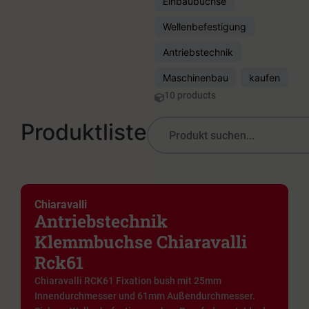
Einbaubuchse
Wellenbefestigung
Antriebstechnik
Maschinenbau
kaufen
10 products
Produktliste
Chiaravalli
Antriebstechnik
Klemmbuchse Chiaravalli
Rck61
Chiaravalli RCK61 Fixation bush mit 25mm
Innendurchmesser und 61mm Außendurchmesser.