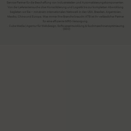
Service-Partner für die Beschaffung von Industrieteilen und Automatisierungskomponenten.
Von der Lieferantensuche über Konsolidierung und Logistik bis zur kompletten Abwicklung
begleiten wir Sie – mit einem internationalen Netzwerk in den USA, Brasilien, Argentinien,
Mexiko, China und Europa. Was immer Ihre Branche braucht: KTB ist Ihr verlässlicher Partner
für eine effiziente MRO-Versorgung.
Cube Media | Agentur für Webdesign, Softwareentwicklung & Suchmaschinenoptimieurng
(SEO)