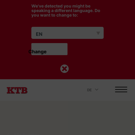
We've detected you might be
speaking a different language. Do
you want to change to:
EN
Change                    
DE
.