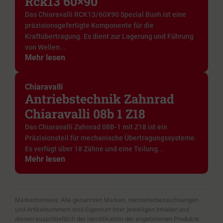
Rck13 60×90
Das Chiaravalli RCK13/60X90 Special Bush ist eine
präzisionsgefertigte Komponente für die
Kraftübertragung. Es dient zur Lagerung und Führung
von Wellen...
Mehr lesen
Chiaravalli
Antriebstechnik Zahnrad
Chiaravalli 08b 1 Z18
Das Chiaravalli Zahnrad 08B-1 mit Z18 ist ein
Präzisionsteil für mechanische Übertragungssysteme.
Es verfügt über 18 Zähne und eine Teilung...
Mehr lesen
Markenhinweis: Alle genannten Marken, Herstellerbezeichnungen
und Artikelnummern sind Eigentum ihrer jeweiligen Inhaber und
dienen ausschließlich der Identifikation der angebotenen Produkte.