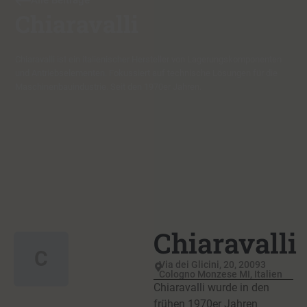
Alle Beiträge
Chiaravalli
Chiaravalli ist ein italienischer Hersteller von Lagerungskomponenten
und Antriebselementen. Fokussiert auf technische Lösungen für die
Maschinenbauindustrie. Seit den 1970er Jahren.
Chiaravalli
C
Via dei Glicini, 20, 20093
Cologno Monzese MI, Italien
Chiaravalli wurde in den
frühen 1970er Jahren