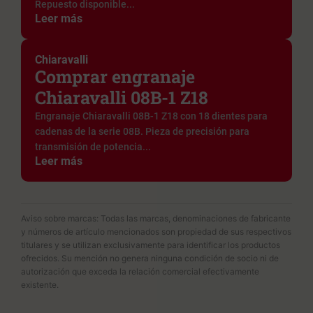
Repuesto disponible...
Leer más
Chiaravalli
Comprar engranaje
Chiaravalli 08B-1 Z18
Engranaje Chiaravalli 08B-1 Z18 con 18 dientes para
cadenas de la serie 08B. Pieza de precisión para
transmisión de potencia...
Leer más
Aviso sobre marcas: Todas las marcas, denominaciones de fabricante
y números de artículo mencionados son propiedad de sus respectivos
titulares y se utilizan exclusivamente para identificar los productos
ofrecidos. Su mención no genera ninguna condición de socio ni de
autorización que exceda la relación comercial efectivamente
existente.