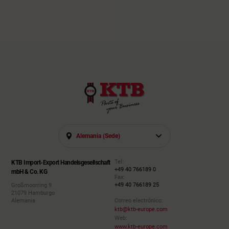
Alemania (sede)
Tel:
KTB Import-Export Handelsgesellschaft
+49 40 766189 0
mbH & Co. KG
Fax:
+49 40 766189 25
Großmoorring 9
21079 Hamburgo
Alemania
Correo electrónico:
ktb@ktb-europe.com
Web:
www.ktb-europe.com