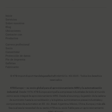
Inicie
Servicios
Sobre nosotros
Blog
Ubicaciones
Contacte con
Productos
Carrera profesional
Socio
Convertidor
Protección de datos
Pie de imprenta
Galletas
Fabricante
© KTB Import-Export Handelsgesellschaft mbH & Co. KG 2025 - Todos los derechos
reservados.
KTB Europe — su socio global para el aprovisionamiento MRO y la automatización
industrial:
Desde 1976, KTB Europe acompaña a empresas industriales de todo el mundo
como socio integral de aprovisionamiento MRO. Desde el sourcing y la gestión de la cadena
de suministro hasta la consolidación y la logística, suministramos piezas industriales y
componentes de automation en EE. UU., Brasil, Argentina, México, China, Europa y más allá.
Sea cual sea la necesidad de su sector, KTB es su socio fiable para un aprovisionamiento
MRO eficiente.