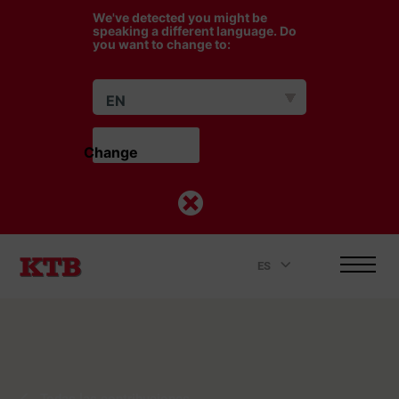
We've detected you might be
speaking a different language. Do
you want to change to:
EN
Change                    
ES
.