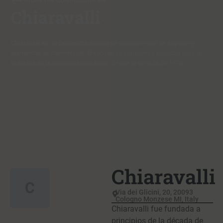
Todas las contribuciones
Chiaravalli
Chiaravalli es un fabricante italiano de componentes de soporte y
elementos de transmisión. Enfocado en soluciones técnicas para la
industria de la ingeniería mecánica. Desde la década de 1970.
Chiaravalli
C
Via dei Glicini, 20, 20093
Cologno Monzese MI, Italy
Chiaravalli fue fundada a
principios de la década de