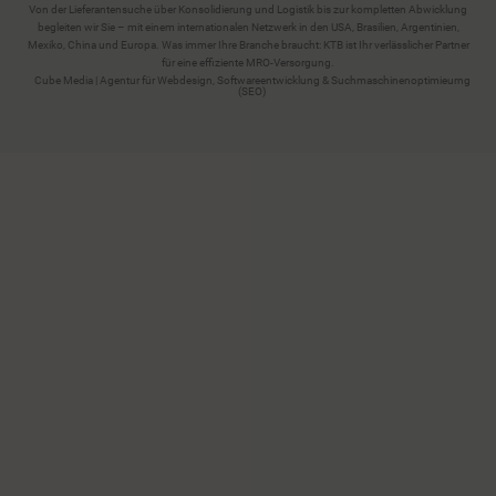
Von der Lieferantensuche über Konsolidierung und Logistik bis zur kompletten Abwicklung
begleiten wir Sie – mit einem internationalen Netzwerk in den USA, Brasilien, Argentinien,
Mexiko, China und Europa. Was immer Ihre Branche braucht: KTB ist Ihr verlässlicher Partner
für eine effiziente MRO-Versorgung.
Cube Media | Agentur für Webdesign, Softwareentwicklung & Suchmaschinenoptimieurng
(SEO)