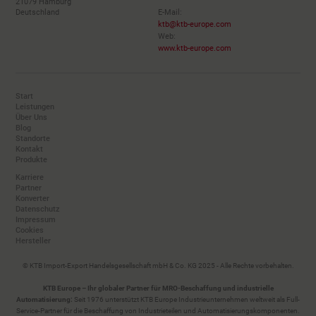
21079 Hamburg
Deutschland
E-Mail:
ktb@ktb-europe.com
Web:
www.ktb-europe.com
Start
Leistungen
Über Uns
Blog
Standorte
Kontakt
Produkte
Karriere
Partner
Konverter
Datenschutz
Impressum
Cookies
Hersteller
© KTB Import-Export Handelsgesellschaft mbH & Co. KG 2025 - Alle Rechte vorbehalten.
KTB Europe – Ihr globaler Partner für MRO-Beschaffung und industrielle
Automatisierung:
Seit 1976 unterstützt KTB Europe Industrieunternehmen weltweit als Full-
Service-Partner für die Beschaffung von Industrieteilen und Automatisierungskomponenten.