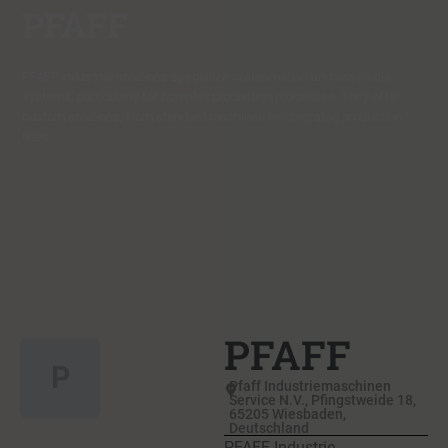
PFAFF
PFAFF industrial solutions specialize in automation and assembly
systems, particularly for complex production processes. They offer
custom solutions, from standard machines to integrated production
lines.
PFAFF
P
Pfaff Industriemaschinen
Service N.V., Pfingstweide 18,
65205 Wiesbaden,
Deutschland
PFAFF Industrie-