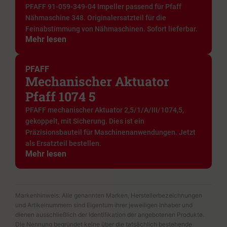
PFAFF 91-059-349-04 Impeller passend für Pfaff
Nähmaschine 348. Originalersatzteil für die
Feinabstimmung von Nähmaschinen. Sofort lieferbar.
Mehr lesen
PFAFF
Mechanischer Aktuator
Pfaff 1074 5
PFAFF mechanischer Aktuator 2,5/1/A/III/1074,5,
gekoppelt, mit Sicherung. Dies ist ein
Präzisionsbauteil für Maschinenanwendungen. Jetzt
als Ersatzteil bestellen.
Mehr lesen
Markenhinweis: Alle genannten Marken, Herstellerbezeichnungen
und Artikelnummern sind Eigentum ihrer jeweiligen Inhaber und
dienen ausschließlich der Identifikation der angebotenen Produkte.
Die Nennung begründet keine über die tatsächlich bestehende