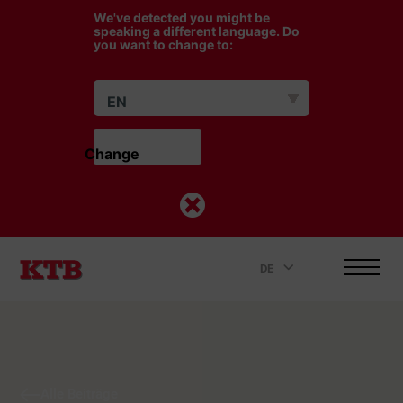
We've detected you might be
speaking a different language. Do
you want to change to:
EN
Change                    
DE
.
Alle Beiträge