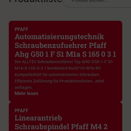
PFAFF
Automatisierungstechnik
Schraubenzufuehrer Pfaff
Ahg G50 1 F S1 M1a S 165 0 3 1
Der ALLTEC Schraubenzuführer Typ AHG-G50-1-F-S1-
M1A-S-165-0-3.1 kombiniert Ku32*10-W1b-R0
Kompatibilität für automatisiertes Schrauben.
Effiziente Zuführung für Produktionslinien. Jetzt
anfragen.
Mehr lesen
PFAFF
Linearantrieb
Schraubspindel Pfaff M4 2