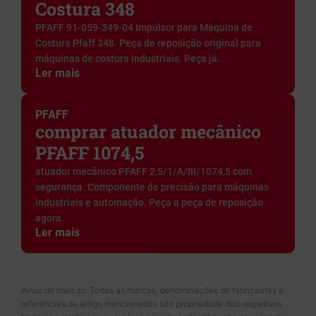
Costura 348
PFAFF 91-059-349-04 Impulsor para Máquina de
Costura Pfaff 348. Peça de reposição original para
máquinas de costura industriais. Peça já.
Ler mais
PFAFF
comprar atuador mecânico
PFAFF 1074,5
atuador mecânico PFAFF 2,5/1/A/III/1074,5 com
segurança. Componente de precisão para máquinas
industriais e automação. Peça a peça de reposição
agora.
Ler mais
Aviso de marcas: Todas as marcas, denominações de fabricantes e
referências de artigo mencionadas são propriedade dos respetivos