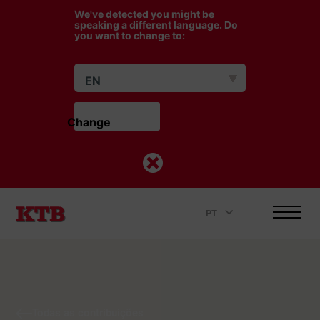
We've detected you might be
speaking a different language. Do
you want to change to:
EN
Change                    
PT
.
Todas as contribuições