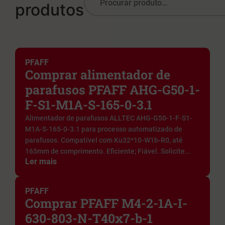
produtos
PFAFF
Comprar alimentador de
parafusos PFAFF AHG-G50-1-
F-S1-M1A-S-165-0-3.1
Alimentador de parafusos ALLTEC AHG-G50-1-F-S1-
M1A-S-165-0-3.1 para processo automatizado de
parafusos. Compatível com Ku32*10-W1b-R0, até
165mm de comprimento. Eficiente; Fiável. Solicite...
Ler mais
PFAFF
Comprar PFAFF M4-2-1A-I-
630-803-N-T40x7-b-1