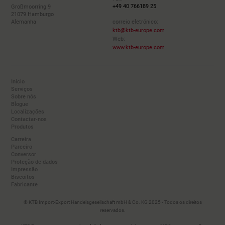
+49 40 766189 25
Großmoorring 9
21079 Hamburgo
Alemanha
correio eletrónico:
ktb@ktb-europe.com
Web:
www.ktb-europe.com
Início
Serviços
Sobre nós
Blogue
Localizações
Contactar-nos
Produtos
Carreira
Parceiro
Conversor
Proteção de dados
Impressão
Biscoitos
Fabricante
© KTB Import-Export Handelsgesellschaft mbH & Co. KG 2025 - Todos os direitos
reservados.