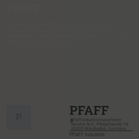
PFAFF
As soluções industriais PFAFF especializam-se em sistemas de
automação e montagem, particularmente para processos de produção
complexos. Eles oferecem soluções personalizadas, desde máquinas
padrão até linhas de produção integradas.
PFAFF
P
Pfaff Industriemaschinen
Service N.V., Pfingstweide 18,
65205 Wiesbaden, Germany
PFAFF Industrie-