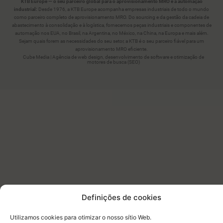
KTB Europe — o seu parceiro global para o aprovisionamento MRO e a automação
industrial:
Desde 1976, a KTB Europe acompanha empresas industriais de todo o mundo
como parceiro completo de aprovisionamento MRO. Do sourcing e da gestão da cadeia de
abastecimento à consolidação e à logística, fornecemos peças industriais e componentes de
automação nos EUA, no Brasil, na Argentina, no México, na China, na Europa e mais além.
Sejam quais forem as necessidades do seu setor, a KTB é o seu parceiro fiável para um
aprovisionamento MRO eficiente.
Cube Media | Agência de web design, desenvolvimento de software e otimização de
motores de busca (SEO)
Definições de cookies
Utilizamos cookies para otimizar o nosso sítio Web.