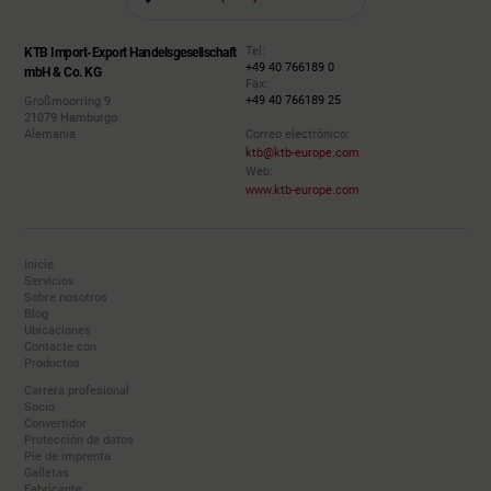
Tel:
KTB Import-Export Handelsgesellschaft
+49 40 766189 0
mbH & Co. KG
Fax:
+49 40 766189 25
Großmoorring 9
21079 Hamburgo
Alemania
Correo electrónico:
ktb@ktb-europe.com
Web:
www.ktb-europe.com
Inicie
Servicios
Sobre nosotros
Blog
Ubicaciones
Contacte con
Productos
Carrera profesional
Socio
Convertidor
Protección de datos
Pie de imprenta
Galletas
Fabricante