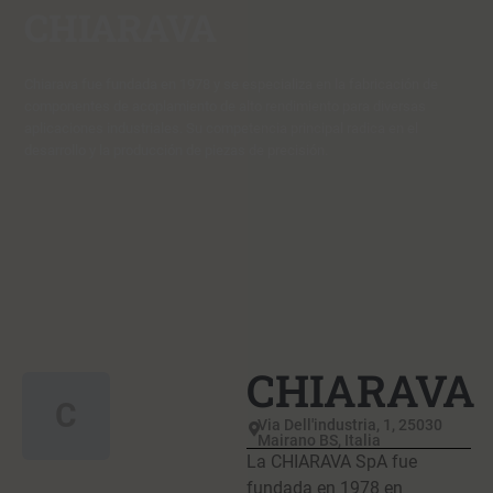
CHIARAVA
Chiarava fue fundada en 1978 y se especializa en la fabricación de
componentes de acoplamiento de alto rendimiento para diversas
aplicaciones industriales. Su competencia principal radica en el
desarrollo y la producción de piezas de precisión.
CHIARAVA
C
Via Dell'industria, 1, 25030
Mairano BS, Italia
La CHIARAVA SpA fue
fundada en 1978 en