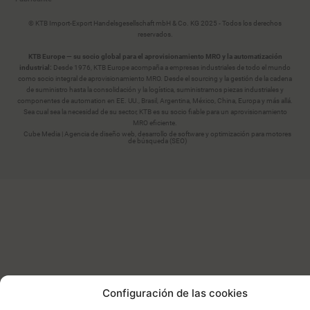
© KTB Import-Export Handelsgesellschaft mbH & Co. KG 2025 - Todos los derechos
reservados.
KTB Europe — su socio global para el aprovisionamiento MRO y la automatización
industrial:
Desde 1976, KTB Europe acompaña a empresas industriales de todo el mundo
como socio integral de aprovisionamiento MRO. Desde el sourcing y la gestión de la cadena
de suministro hasta la consolidación y la logística, suministramos piezas industriales y
componentes de automation en EE. UU., Brasil, Argentina, México, China, Europa y más allá.
Sea cual sea la necesidad de su sector, KTB es su socio fiable para un aprovisionamiento
MRO eficiente.
Cube Media | Agencia de diseño web, desarrollo de software y optimización para motores
de búsqueda (SEO)
Configuración de las cookies