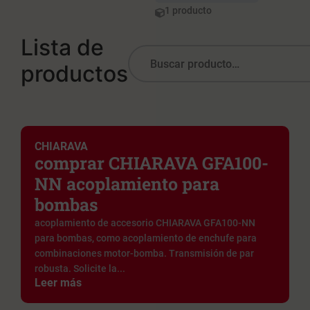
1 producto
Lista de
productos
CHIARAVA
comprar CHIARAVA GFA100-
NN acoplamiento para
bombas
acoplamiento de accesorio CHIARAVA GFA100-NN
para bombas, como acoplamiento de enchufe para
combinaciones motor-bomba. Transmisión de par
robusta. Solicite la...
Leer más