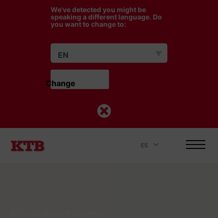
We've detected you might be
speaking a different language. Do
you want to change to:
EN
Change                    
ES
.
Todas las contribuciones