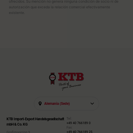
ofrecidos. Su mención no genera ninguna condición de socio ni de
autorización que exceda la relación comercial efectivamente
existente.
Alemania (sede)
Tel:
KTB Import-Export Handelsgesellschaft
+49 40 766189 0
mbH & Co. KG
Fax:
+49 40 766189 25
Großmoorring 9