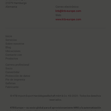
21079 Hamburgo
Alemania
Correo electrónico:
ktb@ktb-europe.com
Web:
www.ktb-europe.com
Inicie
Servicios
Sobre nosotros
Blog
Ubicaciones
Contacte con
Productos
Carrera profesional
Socio
Convertidor
Protección de datos
Pie de imprenta
Galletas
Fabricante
© KTB Import-Export Handelsgesellschaft mbH & Co. KG 2025 - Todos los derechos
reservados.
KTB Europe — su socio global para el aprovisionamiento MRO y la automatización