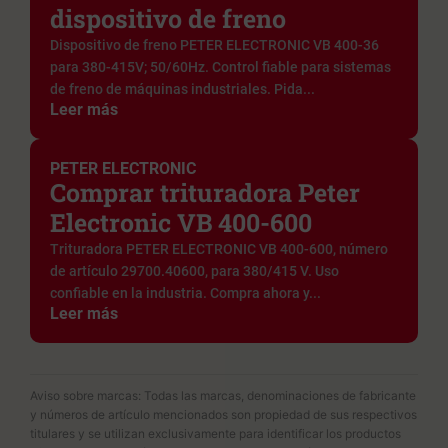
dispositivo de freno
Dispositivo de freno PETER ELECTRONIC VB 400-36
para 380-415V; 50/60Hz. Control fiable para sistemas
de freno de máquinas industriales. Pida...
Leer más
PETER ELECTRONIC
Comprar trituradora Peter
Electronic VB 400-600
Trituradora PETER ELECTRONIC VB 400-600, número
de artículo 29700.40600, para 380/415 V. Uso
confiable en la industria. Compra ahora y...
Leer más
Aviso sobre marcas: Todas las marcas, denominaciones de fabricante
y números de artículo mencionados son propiedad de sus respectivos
titulares y se utilizan exclusivamente para identificar los productos