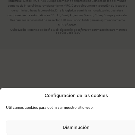
industrial:
Desde 1976, KTB Europe acompaña a empresas industriales de todo el mundo
como socio integral de aprovisionamiento MRO. Desde el sourcing y la gestión de la cadena
de suministro hasta la consolidación y la logística, suministramos piezas industriales y
componentes de automation en EE. UU., Brasil, Argentina, México, China, Europa y más allá.
Sea cual sea la necesidad de su sector, KTB es su socio fiable para un aprovisionamiento
MRO eficiente.
Cube Media | Agencia de diseño web, desarrollo de software y optimización para motores
de búsqueda (SEO)
Configuración de las cookies
Utilizamos cookies para optimizar nuestro sitio web.
Disminución