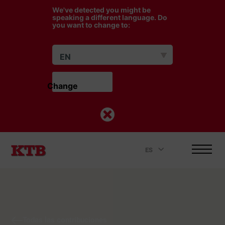
We've detected you might be
speaking a different language. Do
you want to change to:
EN
Change                    
ES
.
Todas las contribuciones