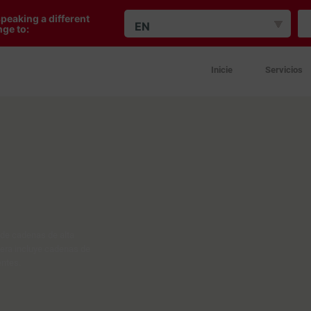
peaking a different
EN
ge to:
Inicie
Servicios
 de cadenas de alta
tera incluye cadenas de
entes.