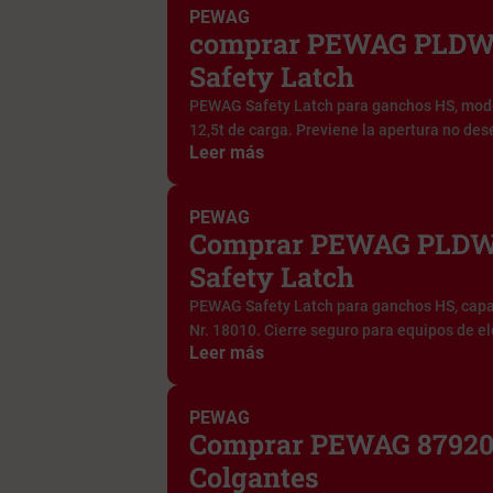
PEWAG
comprar PEWAG PLDW 
Safety Latch
PEWAG Safety Latch para ganchos HS, mod
12,5t de carga. Previene la apertura no des
Leer más
PEWAG
Comprar PEWAG PLDW
Safety Latch
PEWAG Safety Latch para ganchos HS, capa
Nr. 18010. Cierre seguro para equipos de ele
Leer más
PEWAG
Comprar PEWAG 87920
Colgantes