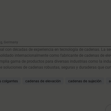
ng, Germany
l con décadas de experiencia en tecnología de cadenas. La sed
lidado internacionalmente como fabricante de cadenas de elev
lia gama de productos para diversas industrias como la industri
o de soluciones de cadenas robustas, seguras y duraderas que c
s colgantes
cadenas de elevación
cadenas de sujeción
a