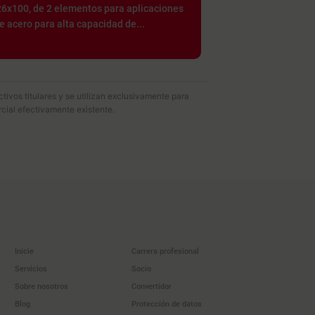
6x100, de 2 elementos para aplicaciones
 acero para alta capacidad de...
ivos titulares y se utilizan exclusivamente para
cial efectivamente existente.
Inicie
Carrera profesional
Servicios
Socio
Sobre nosotros
Convertidor
Blog
Protección de datos