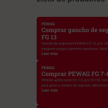
PEWAG
Comprar gancho de se
FG 13
Gancho de seguridad PEWAG FG 13, p/n: 33
asegurar cargas y prevenir aperturas. Ideal 
Leer más
PEWAG
Comprar PEWAG FG 7-8
PEWAG safety latch FG 7-8, p/n 33118. Co
para grúas y medios de sujeción. Minimiza e
Leer más