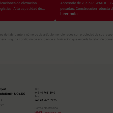
caciones de elevación.
Accesorio de vuelo PEWAG KFB 2
gística. Alta capacidad de...
pesadas. Construcción robusta de
Leer más
s de fabricante y números de artículo mencionados son propiedad de sus respect
enera ninguna condición de socio ni de autorización que exceda la relación comer
Tel:
xport
+49 40 766189 0
schaft mbH & Co. KG
Fax:
+49 40 766189 25
 9
rgo
Correo electrónico:
ktb@ktb-europe.com