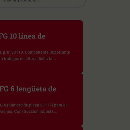
G 10 línea de
, p/n: 33119. Componente importante
 trabajos en altura. Solicita...
G 6 lengüeta de
 6 (número de pieza 33117) para el
rsonas. Construcción robusta...