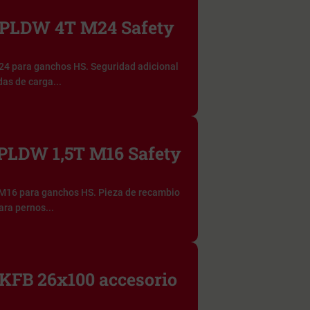
PLDW 4T M24 Safety
4 para ganchos HS. Seguridad adicional
das de carga...
LDW 1,5T M16 Safety
M16 para ganchos HS. Pieza de recambio
ara pernos...
FB 26x100 accesorio