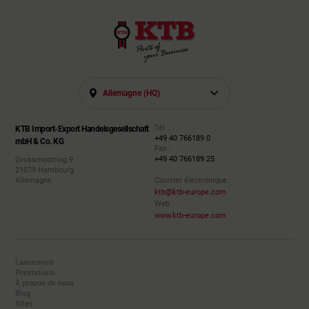
Allemagne (HQ)
Tél :
KTB Import-Export Handelsgesellschaft
+49 40 766189 0
mbH & Co. KG
Fax :
+49 40 766189 25
Grossmoorring 9
21079 Hambourg
Allemagne
Courrier électronique :
ktb@ktb-europe.com
Web :
www.ktb-europe.com
Lancement
Prestations
À propos de nous
Blog
Sites