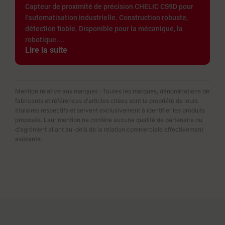
Capteur de proximité de précision CHELIC CS9D pour
l'automatisation industrielle. Construction robuste,
détection fiable. Disponible pour la mécanique, la
robotique....
Lire la suite
Mention relative aux marques : Toutes les marques, dénominations de
fabricants et références d'articles citées sont la propriété de leurs
titulaires respectifs et servent exclusivement à identifier les produits
proposés. Leur mention ne confère aucune qualité de partenaire ou
d'agrément allant au-delà de la relation commerciale effectivement
existante.