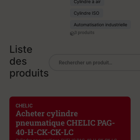
Cylindre à air
Cylindre ISO
Automatisation industrielle
3 produits
Liste
des
produits
CHELIC
Acheter cylindre
pneumatique CHELIC PAG-
40-H-CK-CK-LC