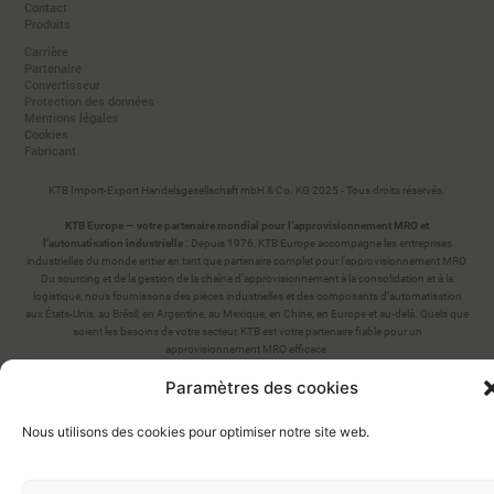
Contact
Produits
Carrière
Partenaire
Convertisseur
Protection des données
Mentions légales
Cookies
Fabricant
KTB Import-Export Handelsgesellschaft mbH & Co. KG 2025 - Tous droits réservés.
KTB Europe — votre partenaire mondial pour l’approvisionnement MRO et
l’automatisation industrielle :
Depuis 1976, KTB Europe accompagne les entreprises
industrielles du monde entier en tant que partenaire complet pour l’approvisionnement MRO.
Du sourcing et de la gestion de la chaîne d’approvisionnement à la consolidation et à la
logistique, nous fournissons des pièces industrielles et des composants d’automatisation
aux États-Unis, au Brésil, en Argentine, au Mexique, en Chine, en Europe et au-delà. Quels que
soient les besoins de votre secteur, KTB est votre partenaire fiable pour un
approvisionnement MRO efficace.
Cube Media | Agence pour le design web, le développement de logiciels & l'optimisation
des moteurs de recherche (SEO)
Paramètres des cookies
Nous utilisons des cookies pour optimiser notre site web.