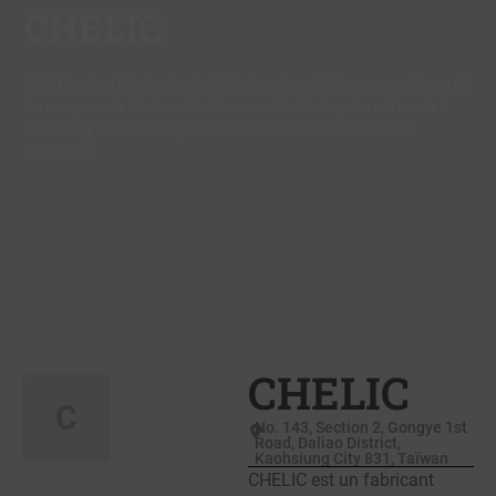
CHELIC
CHELIC est un fabricant spécialisé dans les cylindres pneumatiques et
les composants d'automatisation associés. L'entreprise est basée à
Kaohsiung, Taiwan, et répond aux besoins de l'automatisation
industrielle.
CHELIC
C
No. 143, Section 2, Gongye 1st
Road, Daliao District,
Kaohsiung City 831, Taïwan
CHELIC est un fabricant