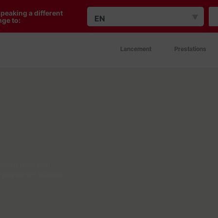
peaking a different
EN
ge to:
Lancement
Prestations
dans la fabrication
e propose des solutions