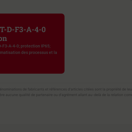
T-D-F3-A-4-0
on
F3-A-4-0; protection IP65;
omatisation des processus et la
ominations de fabricants et références d'articles citées sont la propriété de leur
fère aucune qualité de partenaire ou d'agrément allant au-delà de la relation com