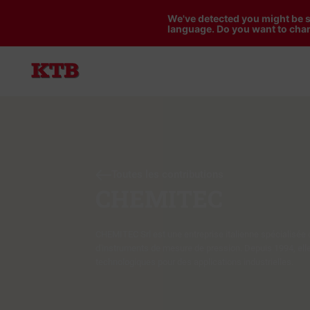
We've detected you might be s
language. Do you want to chan
Toutes les contributions
CHEMITEC
CHEMITEC Srl est une entreprise italienne spécialisée 
d'instruments de mesure de pression. Depuis 1994, ell
technologiques pour des applications industrielles.