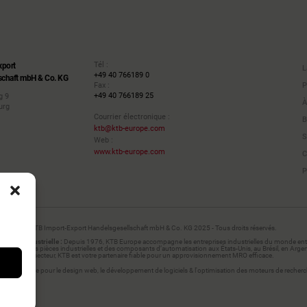
Tél :
xport
L
+49 40 766189 0
schaft mbH & Co. KG
P
Fax :
+49 40 766189 25
g 9
À
urg
Courrier électronique :
B
ktb@ktb-europe.com
S
Web :
www.ktb-europe.com
C
P
KTB Import-Export Handelsgesellschaft mbH & Co. KG 2025 - Tous droits réservés.
ation industrielle :
Depuis 1976, KTB Europe accompagne les entreprises industrielles du monde entie
urnissons des pièces industrielles et des composants d’automatisation aux États-Unis, au Brésil, en Arge
secteur, KTB est votre partenaire fiable pour un approvisionnement MRO efficace.
ia | Agence pour le design web, le développement de logiciels & l'optimisation des moteurs de recher