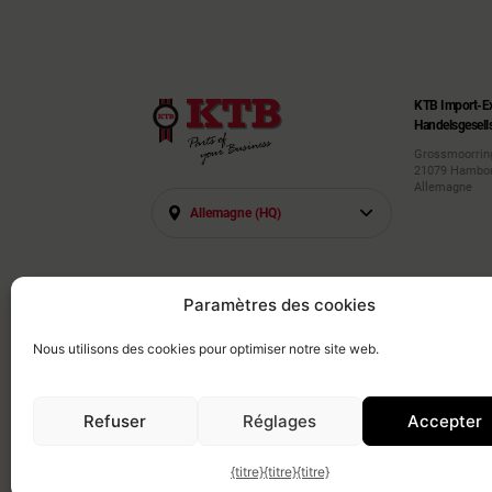
KTB Import-E
Handelsgesell
Grossmoorrin
21079 Hambo
Allemagne
Allemagne (HQ)
Paramètres des cookies
Nous utilisons des cookies pour optimiser notre site web.
KTB Europe — votre partenaire mondial pour l’approvisionnement MRO et l’automatis
gestion de la chaîne d’approvisionnement à la consolidation et à la logistique, nous fo
Refuser
Réglages
Accepter
Cube Med
{titre}
{titre}
{titre}