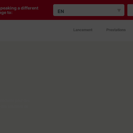
peaking a different
EN
ge to:
Lancement
Prestations
récision pour des
r des solutions de