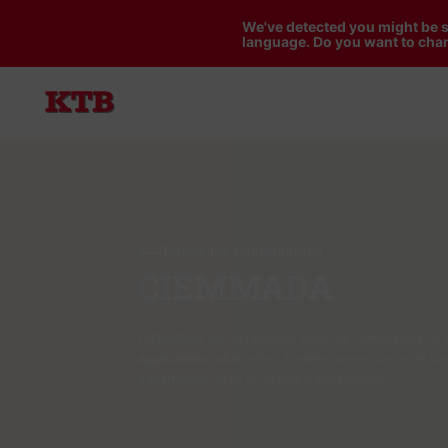
We've detected you might be s
language. Do you want to chan
Toutes les contributions
CIEMMADA
CIEMMADA est un fabricant italien de composants de p
applications industrielles. L'entreprise se concentre su
transmission et de technique d'entraînement.