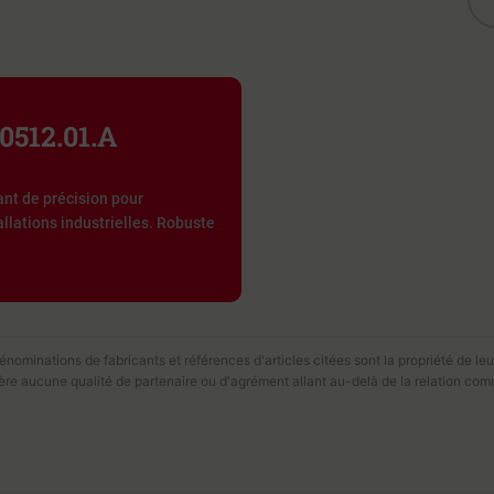
0512.01.A
t de précision pour
llations industrielles. Robuste
ominations de fabricants et références d'articles citées sont la propriété de leur
fère aucune qualité de partenaire ou d'agrément allant au-delà de la relation com