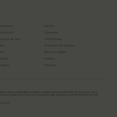
ancement
Carrière
restations
Partenaire
 propos de nous
Convertisseur
log
Protection des données
ites
Mentions légales
ontact
Cookies
roduits
Fabricant
r en tant que partenaire complet pour l’approvisionnement MRO. Du sourcing et de la
ntine, au Mexique, en Chine, en Europe et au-delà. Quels que soient les besoins de votre
che (SEO)