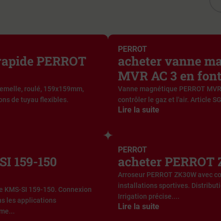
PERROT
 rapide PERROT
acheter vanne m
MVR AC 3 en fon
emelle, roulé, 159x159mm,
Vanne magnétique PERROT MVR A
ns de tuyau flexibles.
contrôler le gaz et l'air. Article S
Lire la suite
PERROT
I 159-150
acheter PERROT 
Arroseur PERROT ZK30W avec conn
installations sportives. Distribu
e KMS-SI 159-150. Connexion
Irrigation précise....
s les applications
Lire la suite
me...