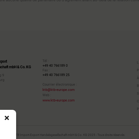
Tél :
xport
L
+49 40 766189 0
schaft mbH & Co. KG
P
Fax :
+49 40 766189 25
g 9
À
urg
Courrier électronique :
B
ktb@ktb-europe.com
S
Web :
www.ktb-europe.com
C
P
KTB Import-Export Handelsgesellschaft mbH & Co. KG 2025 - Tous droits réservés.