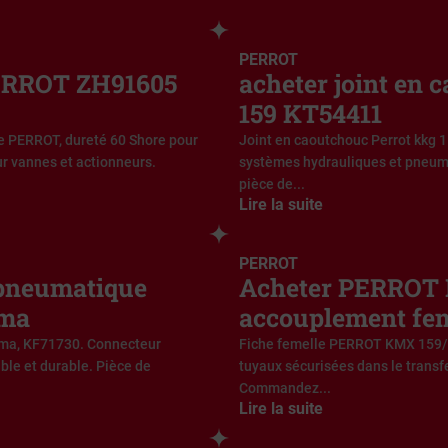
PERROT
ERROT ZH91605
acheter joint en 
159 KT54411
PERROT, dureté 60 Shore pour
Joint en caoutchouc Perrot kkg 
r vannes et actionneurs.
systèmes hydrauliques et pne
pièce de...
Lire la suite
PERROT
 pneumatique
Acheter PERROT
ima
accouplement fem
ma, KF71730. Connecteur
Fiche femelle PERROT KMX 159/
le et durable. Pièce de
tuyaux sécurisées dans le transfe
Commandez...
Lire la suite