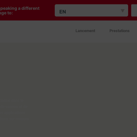
peaking a different
EN
ge to:
Lancement
Prestations
ialisé dans le
 de vannes et de
es applications
tions sur mesure.