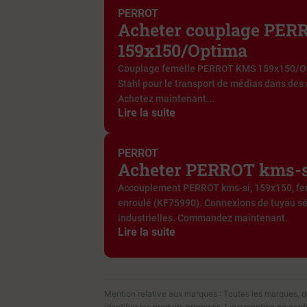
PERROT
Acheter couplage PE
159x150/Optima
Couplage femelle PERROT KMS 159x150/Opti
Stahl pour le transport de médias dans des 
Achetez maintenant...
Lire la suite
PERROT
Acheter PERROT kms-s
Accouplement PERROT kms-si, 159x150, fe
enroulé (KF75990). Connexions de tuyau sé
industrielles. Commandez maintenant.
Lire la suite
Mention relative aux marques : Toutes les marques, dén
identifier les produits proposés. Leur mention ne con