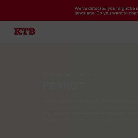
We've detected you might be s
language. Do you want to chan
Toutes les contributions
PERROT
Perrot KG, dont le siège est situé à Rutesheim, est spéc
développement et la fabrication de raccords de tuyaux,
composants de connexion de haute qualité pour divers
industrielles. La gamme comprend également des solu