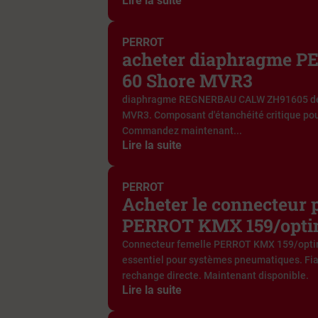
Lire la suite
PERROT
acheter diaphragme P
60 Shore MVR3
diaphragme REGNERBAU CALW ZH91605 de 
MVR3. Composant d'étanchéité critique pou
Commandez maintenant...
Lire la suite
PERROT
Acheter le connecteur
PERROT KMX 159/opt
Connecteur femelle PERROT KMX 159/opti
essentiel pour systèmes pneumatiques. Fiab
rechange directe. Maintenant disponible.
Lire la suite