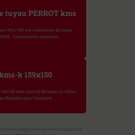
 de tuyau PERROT kms
ms 159 x 150 avec connexion de tuyau
2890). Transmission sécurisée...
kms-k 159x150
9x150 avec raccord de tuyau en laiton.
 flexibles dans l'industrie....
s titulaires respectifs et servent exclusivement à
merciale effectivement existante.