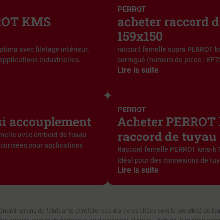
PERROT
RROT KMS
acheter raccord
159x150
ma avec filetage intérieur.
raccord femelle supra PERROT k
applications industrielles.
corrugué (numéro de pièce : KF7
Lire la suite
PERROT
i accouplement
Acheter PERROT 
raccord de tuyau
melle avec embout de tuyau
curisées pour applications
Raccord femelle PERROT kms-k 15
Idéal pour des connexions de tuyau
Lire la suite
ominations de fabricants et références d'articles citées sont la propriété de leur
fère aucune qualité de partenaire ou d'agrément allant au-delà de la relation com