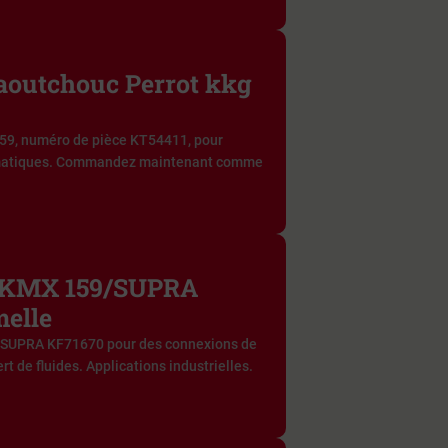
caoutchouc Perrot kkg
159, numéro de pièce KT54411, pour
umatiques. Commandez maintenant comme
 KMX 159/SUPRA
elle
SUPRA KF71670 pour des connexions de
rt de fluides. Applications industrielles.