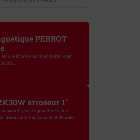
agnétique PERROT
te
C 3 (Réf. MVR AC 3) en fonte. Pour
G50308....
ZK30W arroseur 1"
exion 1" pour l'agriculture et les
tion d'eau uniforme, robuste et durable.