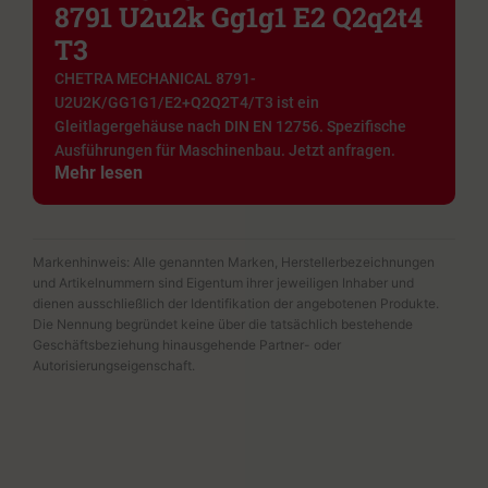
8791 U2u2k Gg1g1 E2 Q2q2t4
T3
CHETRA MECHANICAL 8791-
U2U2K/GG1G1/E2+Q2Q2T4/T3 ist ein
Gleitlagergehäuse nach DIN EN 12756. Spezifische
Ausführungen für Maschinenbau. Jetzt anfragen.
Mehr lesen
Markenhinweis: Alle genannten Marken, Herstellerbezeichnungen
und Artikelnummern sind Eigentum ihrer jeweiligen Inhaber und
dienen ausschließlich der Identifikation der angebotenen Produkte.
Die Nennung begründet keine über die tatsächlich bestehende
Geschäftsbeziehung hinausgehende Partner- oder
Autorisierungseigenschaft.