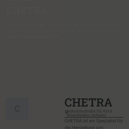
Alle Beiträge
CHETRA
CHETRA fertigt Gleitlager und Lagergehäuse nach Industriestandards.
Das Unternehmen hat seinen Sitz in Rheinfelden, Schweiz. Qualität und
Präzision sind zentrale Elemente.
CHETRA
C
Industriestraße 33; 4310
Rheinfelden; Schweiz
CHETRA ist ein Spezialist für
die Herstellung von