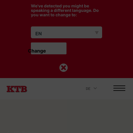
We've detected you might be
speaking a different language. Do
you want to change to:
EN
Change                    
DE
.