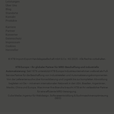
Leistungen
Über Uns
Blog
Standorte
Kontakt
Produkte
Karriere
Partner
Konverter
Datenschutz
Impressum
Cookies
Hersteller
© KTB Import-Export Handelsgesellschaft mbH & Co. KG 2025 - Alle Rechte vorbehalten.
KTB Europe – Ihr globaler Partner für MRO-Beschaffung und industrielle
Automatisierung:
Seit 1976 unterstützt KTB Europe Industrieunternehmen weltweit als Full-
Service-Partner für die Beschaffung von Industrieteilen und Automatisierungskomponenten.
Von der Lieferantensuche über Konsolidierung und Logistik bis zur kompletten Abwicklung
begleiten wir Sie – mit einem internationalen Netzwerk in den USA, Brasilien, Argentinien,
Mexiko, China und Europa. Was immer Ihre Branche braucht: KTB ist Ihr verlässlicher Partner
für eine effiziente MRO-Versorgung.
Cube Media | Agentur für Webdesign, Softwareentwicklung & Suchmaschinenoptimieurng
(SEO)