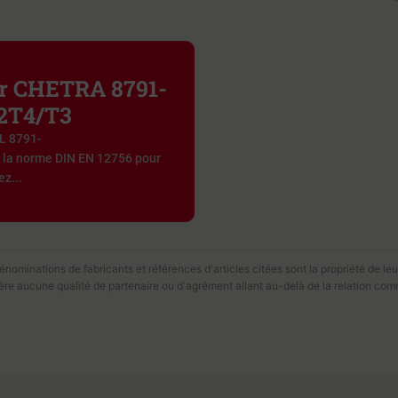
ier CHETRA 8791-
2T4/T3
L 8791-
a norme DIN EN 12756 pour
z...
ominations de fabricants et références d'articles citées sont la propriété de leur
fère aucune qualité de partenaire ou d'agrément allant au-delà de la relation com