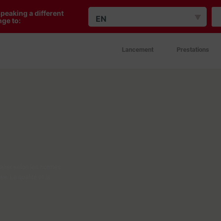
peaking a different
EN
ge to:
Lancement
Prestations
alier selon les normes
se. La qualité et la