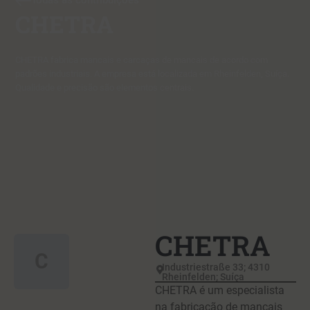
Todas as contribuições
CHETRA
CHETRA fabrica mancais e carcaças de mancais de acordo com
padrões industriais. A empresa está localizada em Rheinfelden, Suíça.
Qualidade e precisão são elementos centrais.
CHETRA
C
Industriestraße 33; 4310
Rheinfelden; Suíça
CHETRA é um especialista
na fabricação de mancais