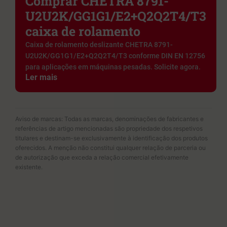
Comprar CHETRA 8791-
U2U2K/GG1G1/E2+Q2Q2T4/T3
caixa de rolamento
Caixa de rolamento deslizante CHETRA 8791-
U2U2K/GG1G1/E2+Q2Q2T4/T3 conforme DIN EN 12756
para aplicações em máquinas pesadas. Solicite agora.
Ler mais
Aviso de marcas: Todas as marcas, denominações de fabricantes e
referências de artigo mencionadas são propriedade dos respetivos
titulares e destinam-se exclusivamente à identificação dos produtos
oferecidos. A menção não constitui qualquer relação de parceria ou
de autorização que exceda a relação comercial efetivamente
existente.