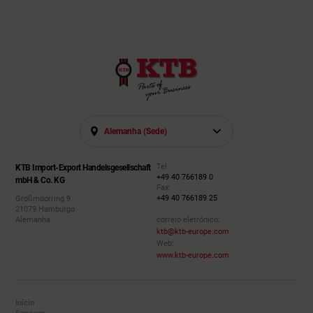
Alemanha (sede)
Tel:
KTB Import-Export Handelsgesellschaft
+49 40 766189 0
mbH & Co. KG
Fax:
+49 40 766189 25
Großmoorring 9
21079 Hamburgo
Alemanha
correio eletrónico:
ktb@ktb-europe.com
Web:
www.ktb-europe.com
Início
Serviços