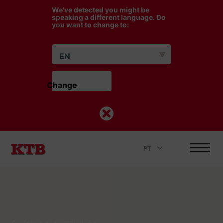
We've detected you might be
speaking a different language. Do
you want to change to:
EN
Change                    
PT
.