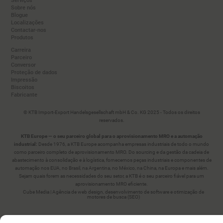
Sobre nós
Blogue
Localizações
Contactar-nos
Produtos
Carreira
Parceiro
Conversor
Proteção de dados
Impressão
Biscoitos
Fabricante
© KTB Import-Export Handelsgesellschaft mbH & Co. KG 2025 - Todos os direitos
reservados.
KTB Europe — o seu parceiro global para o aprovisionamento MRO e a automação
industrial:
Desde 1976, a KTB Europe acompanha empresas industriais de todo o mundo
como parceiro completo de aprovisionamento MRO. Do sourcing e da gestão da cadeia de
abastecimento à consolidação e à logística, fornecemos peças industriais e componentes de
automação nos EUA, no Brasil, na Argentina, no México, na China, na Europa e mais além.
Sejam quais forem as necessidades do seu setor, a KTB é o seu parceiro fiável para um
aprovisionamento MRO eficiente.
Cube Media | Agência de web design, desenvolvimento de software e otimização de
motores de busca (SEO)