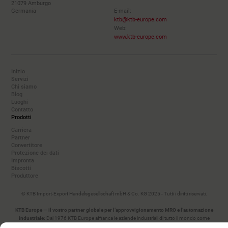
21079 Amburgo
Germania
E-mail:
ktb@ktb-europe.com
Web:
www.ktb-europe.com
Inizio
Servizi
Chi siamo
Blog
Luoghi
Contatto
Prodotti
Carriera
Partner
Convertitore
Protezione dei dati
Impronta
Biscotti
Produttore
© KTB Import-Export Handelsgesellschaft mbH & Co. KG 2025 - Tutti i diritti riservati.
KTB Europe — il vostro partner globale per l’approvvigionamento MRO e l’automazione
industriale:
Dal 1976 KTB Europe affianca le aziende industriali di tutto il mondo come
partner completo per l’approvvigionamento MRO. Dal sourcing e dalla gestione della catena