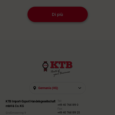
Di più
Germania (HQ)
Tel:
KTB Import-Export Handelsgesellschaft
+49 40 766189 0
mbH & Co. KG
Fax:
+49 40 766189 25
Großmoorring 9