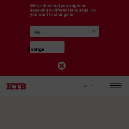
We've detected you might be
speaking a different language. Do
you want to change to:
EN
Change                    
IT
.