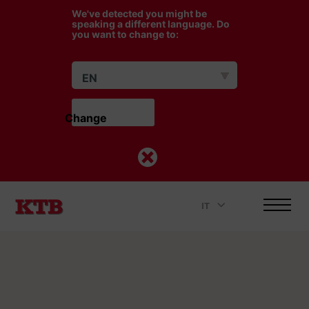
We've detected you might be
speaking a different language. Do
you want to change to:
EN
Change                    
IT
.