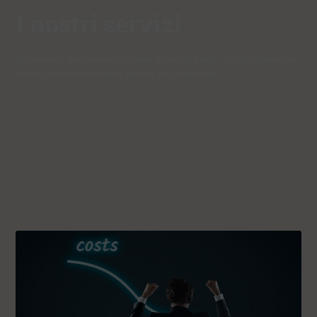
I nostri servizi
Ripensare la gestione della catena di fornitura MRO: vi supportiamo con
servizi completi e un'ampia gamma di competenze.