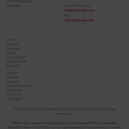
21079 Hamburgo
Alemanha
correio eletrónico:
ktb@ktb-europe.com
Web:
www.ktb-europe.com
Início
Serviços
Sobre nós
Blogue
Localizações
Contactar-nos
Produtos
Carreira
Parceiro
Conversor
Proteção de dados
Impressão
Biscoitos
Fabricante
© KTB Import-Export Handelsgesellschaft mbH & Co. KG 2025 - Todos os direitos
reservados.
KTB Europe — o seu parceiro global para o aprovisionamento MRO e a automação
industrial:
Desde 1976, a KTB Europe acompanha empresas industriais de todo o mundo