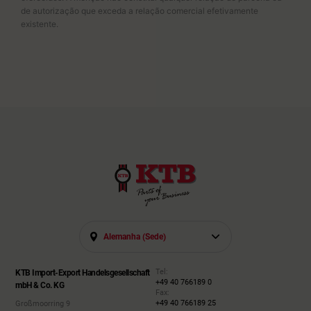
de autorização que exceda a relação comercial efetivamente
existente.
Alemanha (sede)
Tel:
KTB Import-Export Handelsgesellschaft
+49 40 766189 0
mbH & Co. KG
Fax:
+49 40 766189 25
Großmoorring 9