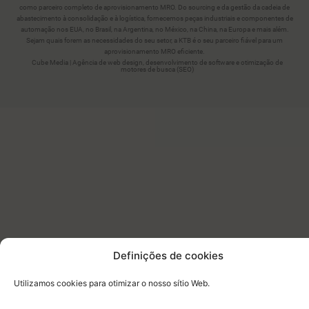
como parceiro completo de aprovisionamento MRO. Do sourcing e da gestão da cadeia de
abastecimento à consolidação e à logística, fornecemos peças industriais e componentes de
automação nos EUA, no Brasil, na Argentina, no México, na China, na Europa e mais além.
Sejam quais forem as necessidades do seu setor, a KTB é o seu parceiro fiável para um
aprovisionamento MRO eficiente.
Cube Media | Agência de web design, desenvolvimento de software e otimização de
motores de busca (SEO)
Definições de cookies
Utilizamos cookies para otimizar o nosso sítio Web.