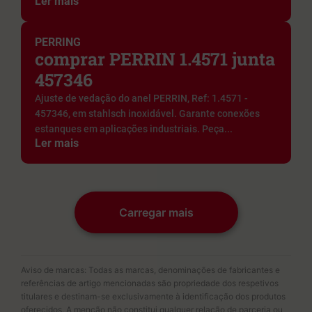
Ler mais
PERRING
comprar PERRIN 1.4571 junta
457346
Ajuste de vedação do anel PERRIN, Ref: 1.4571 -
457346, em stahlsch inoxidável. Garante conexões
estanques em aplicações industriais. Peça...
Ler mais
Carregar mais
Aviso de marcas: Todas as marcas, denominações de fabricantes e
referências de artigo mencionadas são propriedade dos respetivos
titulares e destinam-se exclusivamente à identificação dos produtos
oferecidos. A menção não constitui qualquer relação de parceria ou