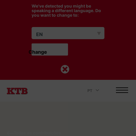
We've detected you might be
speaking a different language. Do
you want to change to:
EN
Change                    
PT
.
Todas as contribuições