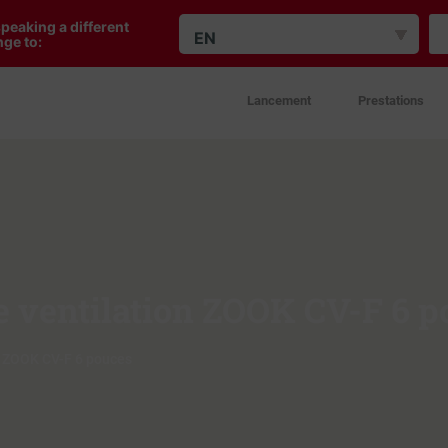
peaking a different
EN
ge to:
Lancement
Prestations
de ventilation ZOOK CV-F 6 
on ZOOK CV-F 6 pouces