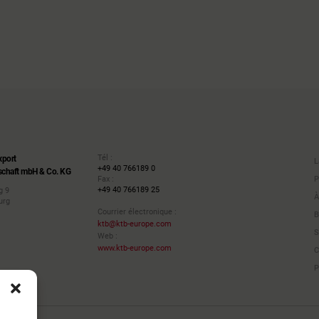
Tél :
xport
L
+49 40 766189 0
schaft mbH & Co. KG
P
Fax :
+49 40 766189 25
g 9
À
urg
Courrier électronique :
B
ktb@ktb-europe.com
S
Web :
www.ktb-europe.com
C
P