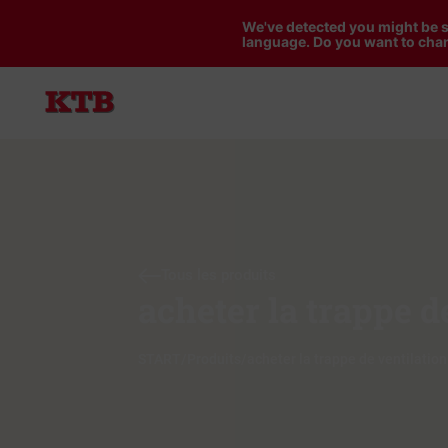
We've detected you might be s
language. Do you want to chan
Tous les produits
acheter la trappe 
START
/
Produits
/
acheter la trappe de ventilati