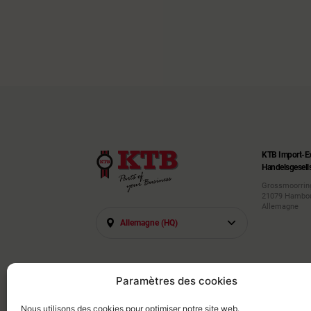
KTB Import-E
Handelsgesell
Grossmoorrin
21079 Hambo
Allemagne
Allemagne (HQ)
Paramètres des cookies
Nous utilisons des cookies pour optimiser notre site web.