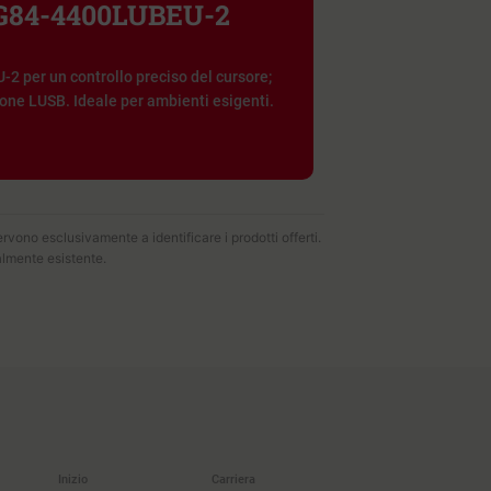
 G84-4400LUBEU-2
 per un controllo preciso del cursore;
one LUSB. Ideale per ambienti esigenti.
servono esclusivamente a identificare i prodotti offerti.
almente esistente.
Inizio
Carriera