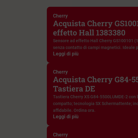
Cherry
Acquista Cherry GS100
effetto Hall 1383380
Sensore ad effetto Hall Cherry GS100101 (1
senza contatto di campi magnetici. Ideale per
Leggi di più
Cherry
Acquista Cherry G84-
Tastiera DE
Tastiera Cherry XS G84-5500LUMDE-2 con la
compatto; tecnologia SX Schermattente; inc
affidabile. Ordina ora.
Leggi di più
Cherry