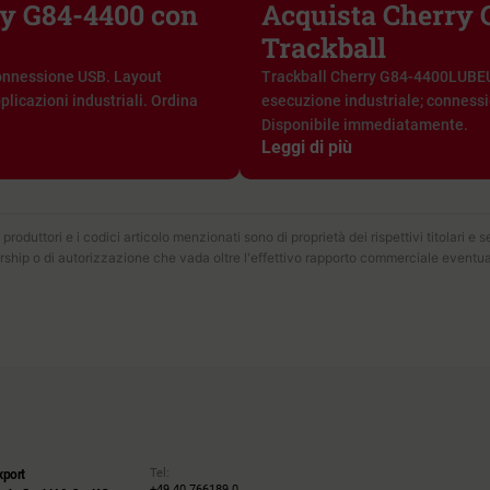
ry G84-4400 con
Acquista Cherry
Trackball
connessione USB. Layout
Trackball Cherry G84-4400LUBEU-2
icazioni industriali. Ordina
esecuzione industriale; connessi
Disponibile immediatamente.
Leggi di più
produttori e i codici articolo menzionati sono di proprietà dei rispettivi titolari e 
rship o di autorizzazione che vada oltre l'effettivo rapporto commerciale eventu
Tel:
xport
+49 40 766189 0