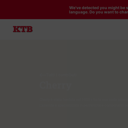
We've detected you might be s
language. Do you want to chan
Tutti i contributi
Cherry
Cherry è stata fondata nel 1953 e ha la sua sede princi
L'azienda è specializzata in periferiche e componenti p