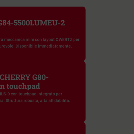
 G84-5500LUMEU-2
ra meccanica mini con layout QWERTZ per
urevole. Disponibile immediatamente.
a CHERRY G80-
n touchpad
S-0 con touchpad integrato per
a. Struttura robusta, alta affidabilità.