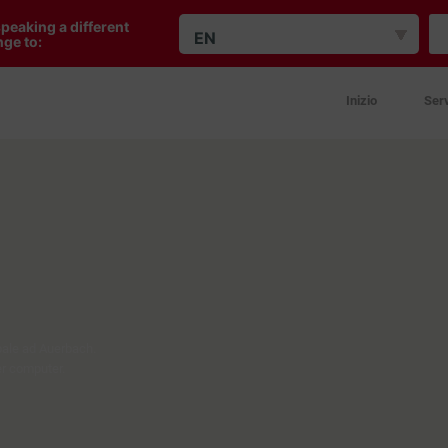
peaking a different
EN
ge to:
Inizio
Serv
pale ad Auerbach.
er computer.