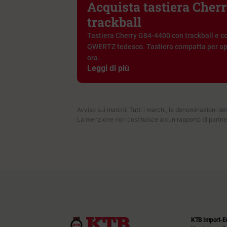
Acquista tastiera Cher
trackball
Tastiera Cherry G84-4400 con trackball e 
QWERTZ tedesco. Tastiera compatta per appl
ora.
Leggi di più
Avviso sui marchi: Tutti i marchi, le denominazioni dei 
La menzione non costituisce alcun rapporto di partne
KTB Import-E