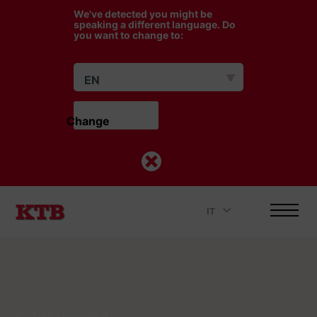
We've detected you might be
speaking a different language. Do
you want to change to:
EN
Change                    
IT
.