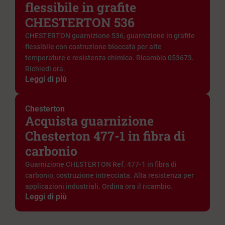
flessibile in grafite
CHESTERTON 536
CHESTERTON guarnizione 536, guarnizione in grafite
flessibile con costruzione bloccata per alte
temperature e resistenza chimica. Ricambio 053673.
Richiedi ora.
Leggi di più
Chesterton
Acquista guarnizione
Chesterton 477-1 in fibra di
carbonio
Guarnizione CHESTERTON Ref. 477-1 in fibra di
carbonio, costruzione intrecciata. Alta resistenza per
applicazioni industriali. Ordina ora il ricambio.
Leggi di più