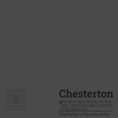
Tutti i contributi
Chesterton
Chesterton è un fornitore globale di soluzioni di tenuta, lubrificanti e
rivestimenti protettivi. Dal 1884 è specializzato nell'estensione della vita
utile degli impianti.
Chesterton
C
800 West Main Street, P.O. Box
1001, USA Grayslake, IL 60030-
0700, Stati Uniti
Chesterton offre una vasta