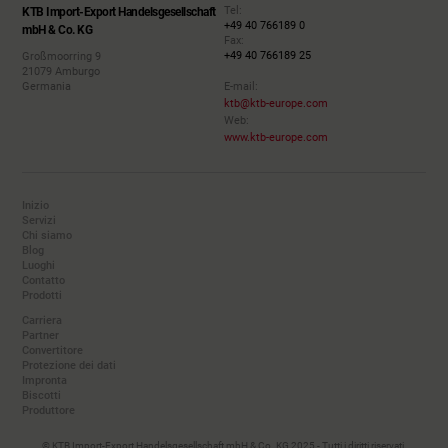
Tel:
KTB Import-Export Handelsgesellschaft
+49 40 766189 0
mbH & Co. KG
Fax:
+49 40 766189 25
Großmoorring 9
21079 Amburgo
Germania
E-mail:
ktb@ktb-europe.com
Web:
www.ktb-europe.com
Inizio
Servizi
Chi siamo
Blog
Luoghi
Contatto
Prodotti
Carriera
Partner
Convertitore
Protezione dei dati
Impronta
Biscotti
Produttore
© KTB Import-Export Handelsgesellschaft mbH & Co. KG 2025 - Tutti i diritti riservati.