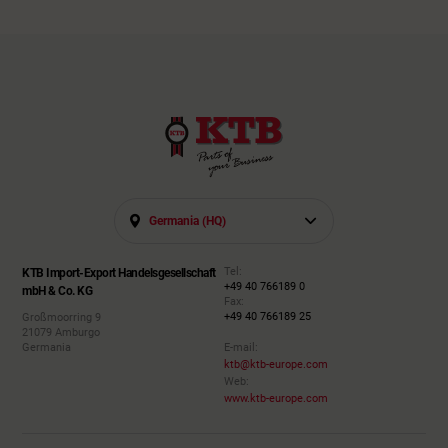
Germania (HQ)
Tel:
KTB Import-Export Handelsgesellschaft
+49 40 766189 0
mbH & Co. KG
Fax:
+49 40 766189 25
Großmoorring 9
21079 Amburgo
Germania
E-mail:
ktb@ktb-europe.com
Web:
www.ktb-europe.com