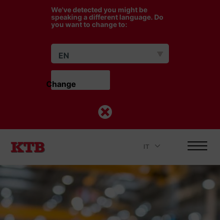
We've detected you might be
speaking a different language. Do
you want to change to:
EN
Change                    
IT
.