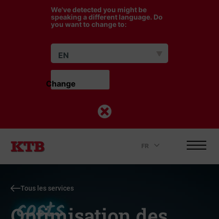
We've detected you might be
speaking a different language. Do
you want to change to:
EN
Change                    
FR
.
Tous les services
Optimisation des