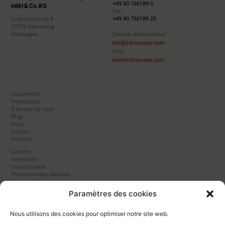
+49 40 766189 0
mbH & Co. KG
Fax :
+49 40 766189 25
Grossmoorring 9
21079 Hambourg
Allemagne
Courrier électronique :
ktb@ktb-europe.com
Web :
www.ktb-europe.com
Lancement
Prestations
À propos de nous
Blog
Sites
Contact
Produits
Carrière
Partenaire
Convertisseur
Protection des données
Mentions légales
Cookies
Paramètres des cookies
Fabricant
Nous utilisons des cookies pour optimiser notre site web.
KTB Import-Export Handelsgesellschaft mbH & Co. KG 2025 - Tous droits réservés.