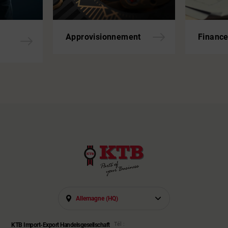
Approvisionnement
Financ
Allemagne (HQ)
Tél :
KTB Import-Export Handelsgesellschaft